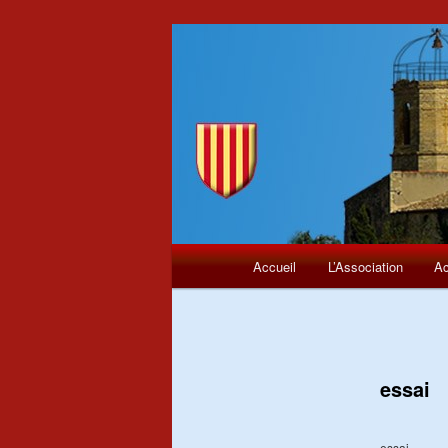
Menu
Aller
Accueil
L’Association
Ac
principal
au
contenu
principal
essai
essai