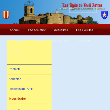
Recherch
Menu
Aller
Accueil
L’Association
Actualités
Les Fouilles
principal
au
Patrimoine
L’Agenda
Publications
Contacts
contenu
Archives
principal
Contacts
Adhésion
Les Amis des Amis
Nous écrire